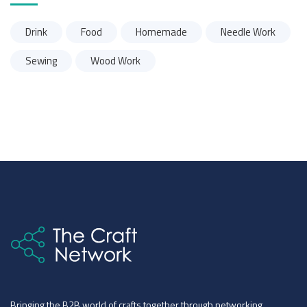
Drink
Food
Homemade
Needle Work
Sewing
Wood Work
Bringing the B2B world of crafts together through networking,