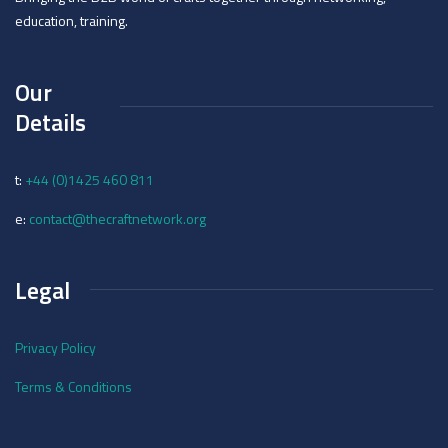
education, training.
Our
Details
t:
+44 (0)1425 460 811
e:
contact@thecraftnetwork.org
Legal
Privacy Policy
Terms & Conditions